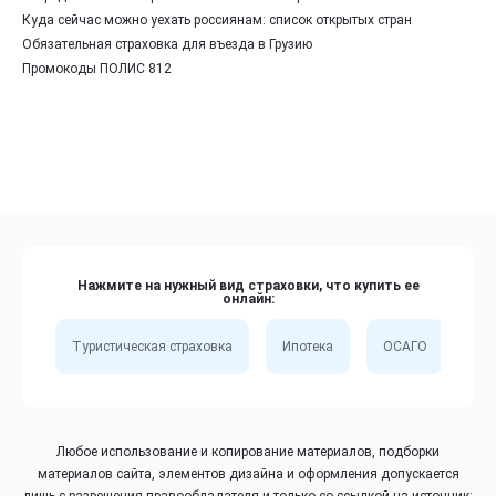
Куда сейчас можно уехать россиянам: список открытых стран
Обязательная страховка для въезда в Грузию
Промокоды ПОЛИС 812
Нажмите на нужный вид страховки, что купить ее
онлайн:
Туристическая страховка
Ипотека
ОСАГО
Сп
Любое использование и копирование материалов, подборки
материалов сайта, элементов дизайна и оформления допускается
лишь с разрешения правообладателя и только со ссылкой на источник: