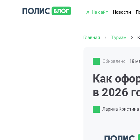
На сайт
Новости
П
Главная
Туризм
К
Обновлено:
18 м
Как офо
в 2026 г
Ларина Кристина