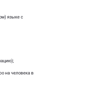
ом) языке с
мацию);
ро на человека в