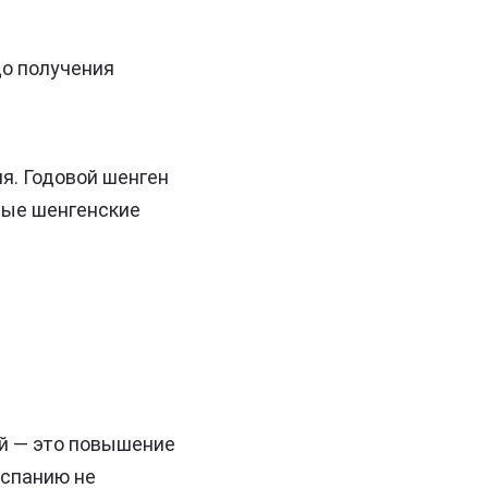
до получения
ля. Годовой шенген
ные шенгенские
ий — это повышение
Испанию не