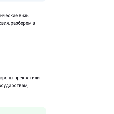
тические визы
овия, разберем в
Европы прекратили
осударствам,