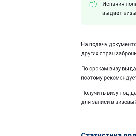
Испания пол
выдает визы
На подачу документо
других стран заброн
По срокам визу выдаю
поэтому рекомендует
Получить визу под д
для записи в визовый
Статистика пол