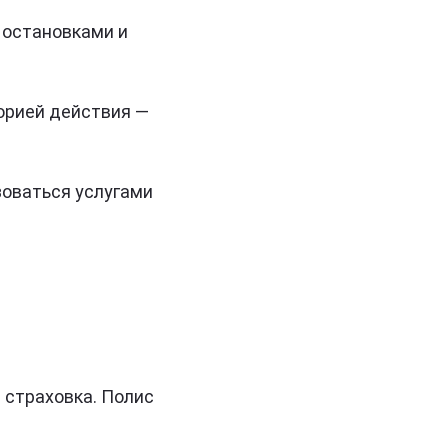
 остановками и
торией действия —
зоваться услугами
страховка. Полис