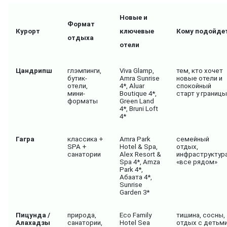
Новые и
Формат
Курорт
ключевые
Кому подойде
отдыха
отели
Цандрипш
глэмпинги,
Viva Glamp,
тем, кто хочет
бутик-
Amra Sunrise
новые отели и
отели,
4*, Aluar
спокойный
мини-
Boutique 4*,
старт у границы
форматы
Green Land
4*, Bruni Loft
4*
Гагра
классика +
Amra Park
семейный
SPA +
Hotel & Spa,
отдых,
санатории
Alex Resort &
инфраструктура
Spa 4*, Amza
«все рядом»
Park 4*,
Абаата 4*,
Sunrise
Garden 3*
Пицунда /
природа,
Eco Family
тишина, сосны,
Алахадзы
санатории,
Hotel Sea
отдых с детьм