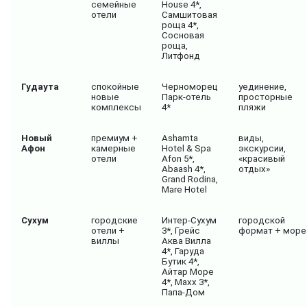
семейные
House 4*,
отели
Самшитовая
роща 4*,
Сосновая
роща,
Литфонд
Гудаута
спокойные
Черноморец
уединение,
новые
Парк-отель
просторные
комплексы
4*
пляжи
Новый
премиум +
Ashamta
виды,
Афон
камерные
Hotel & Spa
экскурсии,
отели
Afon 5*,
«красивый
Abaash 4*,
отдых»
Grand Rodina,
Mare Hotel
Сухум
городские
Интер-Сухум
городской
отели +
3*, Грейс
формат + море
виллы
Аква Вилла
4*, Гаруда
Бутик 4*,
Айтар Море
4*, Maxx 3*,
Папа-Дом