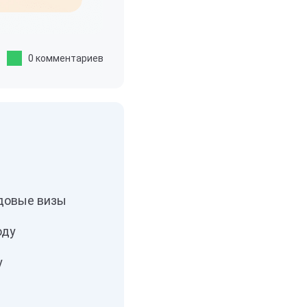
0 комментариев
одовые визы
оду
у