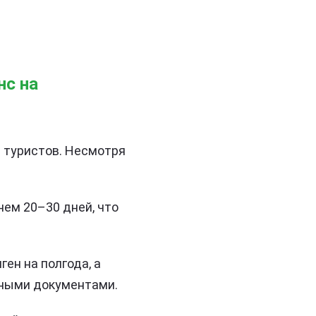
нс на
и туристов. Несмотря
нем 20–30 дней, что
ен на полгода, а
чными документами.