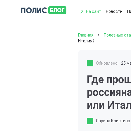
На сайт
Новости
П
Главная
Полезные ст
Италия?
Обновлено:
25 м
Где про
россияна
или Ита
Ларина Кристина