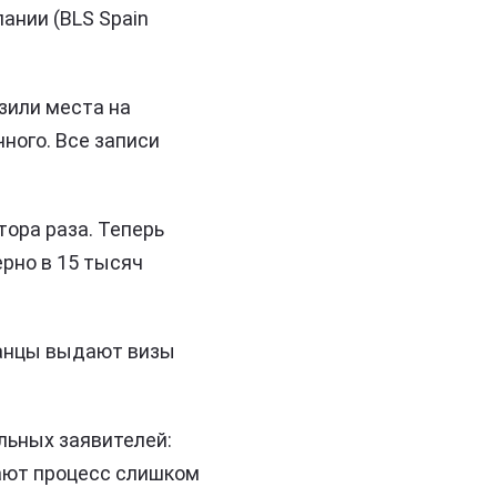
ании (BLS Spain
зили места на
ного. Все записи
ора раза. Теперь
ерно в 15 тысяч
панцы выдают визы
льных заявителей:
лают процесс слишком