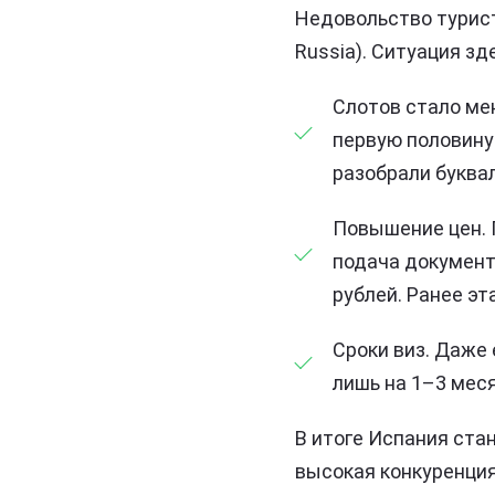
Недовольство турист
Russia). Ситуация з
Слотов стало мен
первую половину 
разобрали буквал
Повышение цен. 
подача документо
рублей. Ранее э
Сроки виз. Даже
лишь на 1–3 меся
В итоге Испания ста
высокая конкуренция