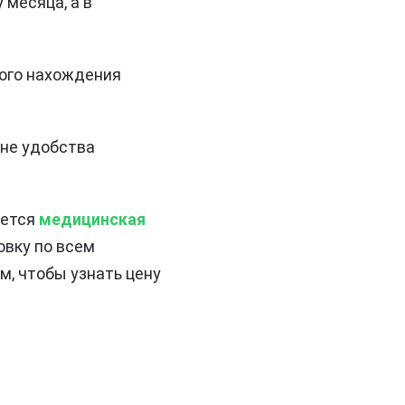
 месяца, а в
гого нахождения
ане удобства
яется
медицинская
овку по всем
, чтобы узнать цену