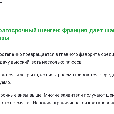
м.
олгосрочный шенген: Франция дает ша
изы
постепенно превращается в главного фаворита сред
одачу высокий, есть несколько плюсов:
брь почти закрыта, но визы рассматриваются в сред
уемо.
рочные визы выше. Многие заявители получают шенг
, в то время как Испания ограничивается краткосро