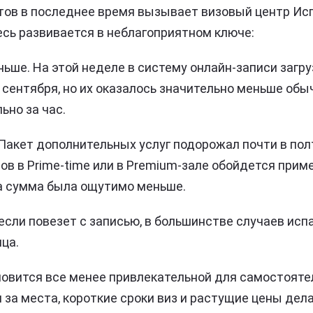
ов в последнее время вызывает визовый центр Исп
десь развивается в неблагоприятном ключе:
ьше. На этой неделе в систему онлайн-записи загру
сентября, но их оказалось значительно меньше обыч
ьно за час.
Пакет дополнительных услуг подорожал почти в полт
в в Prime-time или в Premium-зале обойдется прим
та сумма была ощутимо меньше.
 если повезет с записью, в большинстве случаев ис
ца.
новится все менее привлекательной для самостояте
 за места, короткие сроки виз и растущие цены де