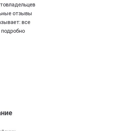
втовладельцев
льные отзывы
азывает: все
ы подробно
ание