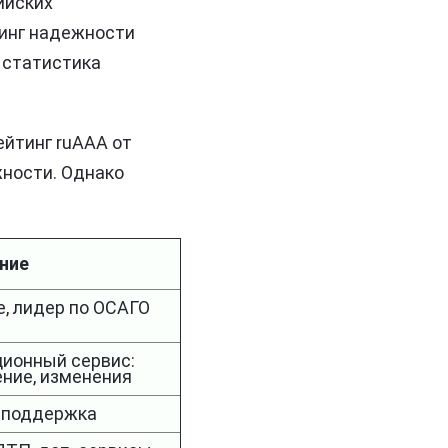
ийских
тинг надежности
 статистика
ейтинг ruAAA от
жности. Однако
ние
е, лидер по ОСАГО
ионный сервис:
ение, изменения
 поддержка