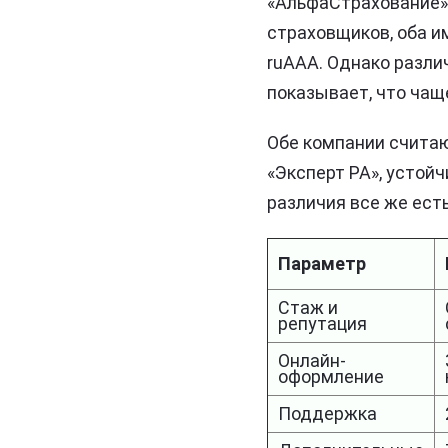
«АльфаСтрахование» 
страховщиков, оба и
ruAAA. Однако разли
показывает, что ча
Обе компании считаю
«Эксперт РА», устой
различия все же есть
Параметр
Стаж и
репутация
Онлайн-
оформление
Поддержка