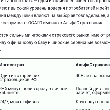
и «Ингосстрах» — одни из наиболее известных росс
меют высокий уровень доверия потребителей и рей
чия между ними влияют на выбор автовладельцев, а
ще оформляют ОСАГО именно в АльфаСтрахование.
тся сильными игроками страхового рынка: имеют р
чивую финансовую базу и широкие сервисные возмо
.
Ингосстрах
АльфаСтрахова
Один из старейших
30+ лет на рынк
страховщиков РФ
3–5 минут, полис сразу в личном
Полный дистанц
кабинете
расчет, оформл
24/7, много офисов
Круглосуточная