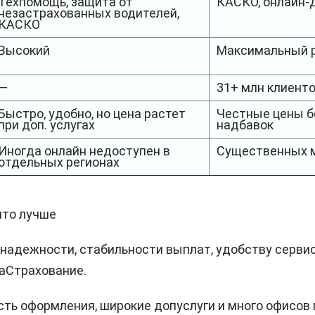
Техпомощь, защита от
КАСКО, онлайн-
незастрахованных водителей,
КАСКО
Высокий
Максимальный р
—
31+ млн клиент
Быстро, удобно, но цена растет
Честные цены б
при доп. услугах
надбавок
Иногда онлайн недоступен в
Существенных м
отдельных регионах
что лучше
 надежности, стабильности выплат, удобству серви
аСтрахование.
сть оформления, широкие допуслуги и много офисов 