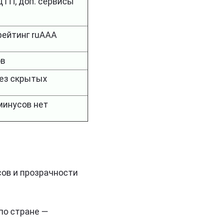
ДТП, доп. сервисы
ейтинг ruAAA
ов
ез скрытых
инусов нет
сов и прозрачности
по стране —