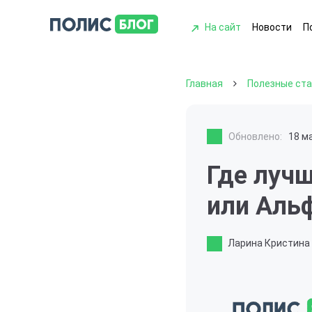
На сайт
Новости
П
Главная
Полезные ст
Обновлено:
18 м
Где луч
или Аль
Ларина Кристина