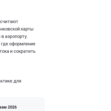
, считают
анковской карты
 в аэропорту.
, где оформление
тока и сократить
актике для
вам 2026