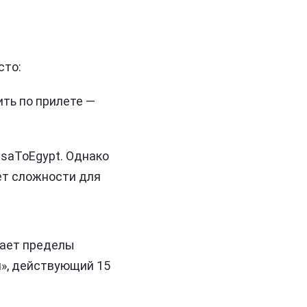
сто:
ить по прилете —
isaToEgypt. Однако
ет сложности для
дает пределы
п», действующий 15