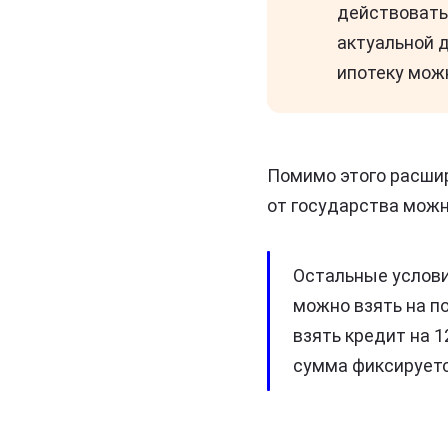
действовать 
актуальной д
ипотеку можн
Помимо этого расшир
от государства можн
Остальные услови
можно взять на п
взять кредит на 1
сумма фиксируется