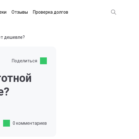
еки
Отзывы
Проверка долгов
ет дешевле?
Поделиться
готной
е?
0 комментариев