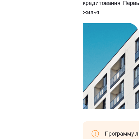
кредитования. Первы
жилья.
Программу л