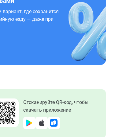
 вами
 вариант, где сохранится
ийную езду — даже при
Отсканируйте QR-код, чтобы
скачать приложение