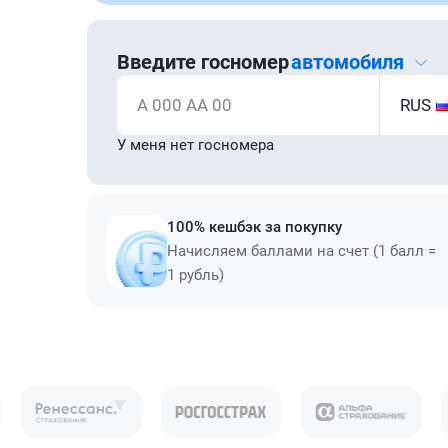
Введите госномер
автомобиля
А 000 АА 00
RUS
У меня нет госномера
100% кешбэк за покупку
Начисляем баллами на счет (1 балл =
1 рубль)