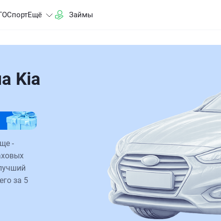
ГО
Спорт
Ещё
Займы
а Kia
ще -
аховых
 лучший
его за 5