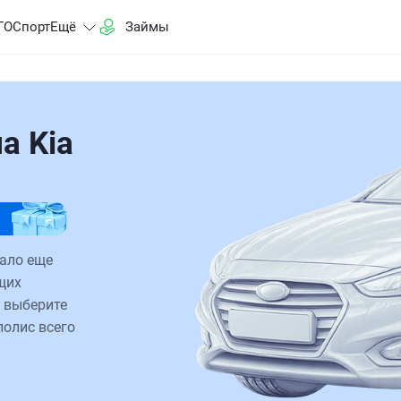
ГО
Спорт
Ещё
Займы
а Kia
тало еще
щих
 выберите
полис всего