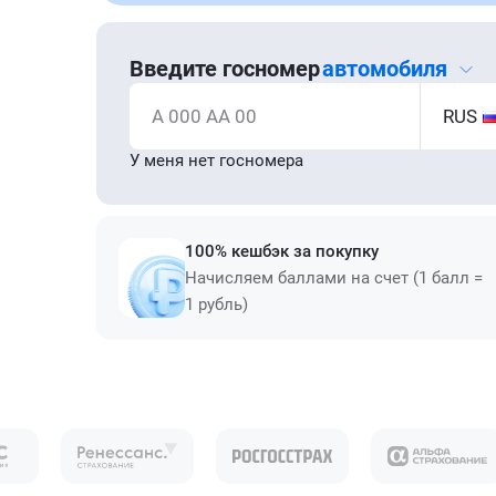
Введите госномер
автомобиля
А 000 АА 00
RUS
У меня нет госномера
100% кешбэк за покупку
Начисляем баллами на счет (1 балл =
1 рубль)