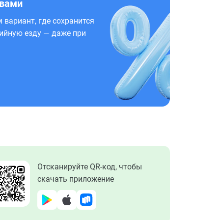
 вами
 вариант, где сохранится
ийную езду — даже при
Отсканируйте QR-код, чтобы
скачать приложение