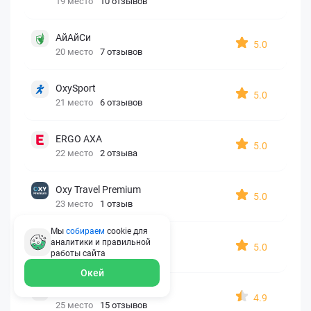
19 место
10 отзывов
АйАйСи
5.0
20 место
7 отзывов
OxySport
5.0
21 место
6 отзывов
ERGO AXA
5.0
22 место
2 отзыва
Oxy Travel Premium
5.0
23 место
1 отзыв
Мы
собираем
cookie для
УралСиб
аналитики и правильной
5.0
работы
сайта
24 место
1 отзыв
Окей
МАКС
4.9
25 место
15 отзывов