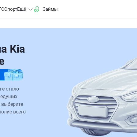
ГО
Спорт
Ещё
Займы
а Kia
е
ге стало
ведущих
 выберите
полис всего