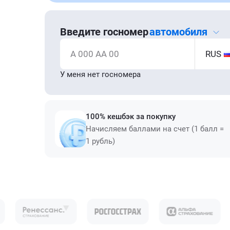
Введите госномер
автомобиля
А 000 АА 00
RUS
У меня нет госномера
100% кешбэк за покупку
Начисляем баллами на счет (1 балл =
1 рубль)