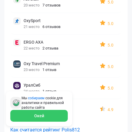
5.0
20 место
7 отзывов
OxySport
5.0
21 место
6 отзывов
ERGO AXA
5.0
22 место
2 отзыва
Oxy Travel Premium
5.0
23 место
1 отзыв
УралСиб
5.0
24 место
1 отзыв
Мы
собираем
cookie для
аналитики и правильной
МАКС
работы
сайта
4.9
25 место
15 отзывов
Окей
Как считается рейтинг Polis812