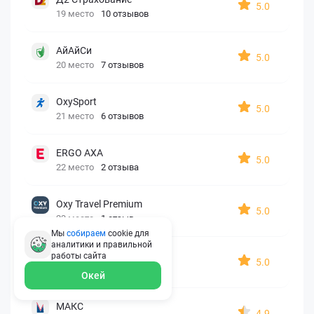
5.0
19 место
10 отзывов
АйАйСи
5.0
20 место
7 отзывов
OxySport
5.0
21 место
6 отзывов
ERGO AXA
5.0
22 место
2 отзыва
Oxy Travel Premium
5.0
23 место
1 отзыв
Мы
собираем
cookie для
аналитики и правильной
УралСиб
работы
сайта
5.0
24 место
1 отзыв
Окей
МАКС
4.9