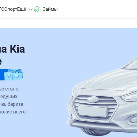
ГО
Спорт
Ещё
Займы
а Kia
е
зе стало
ведущих
 выберите
полис всего