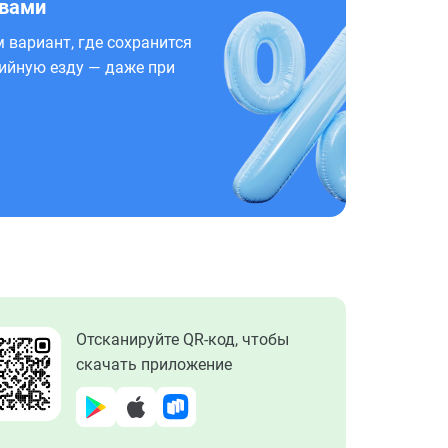
 вами
 вариант, где сохранится
ийную езду — даже при
Отсканируйте QR-код, чтобы
скачать приложение