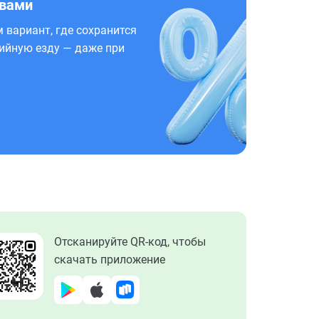
 вами
 вариант, где сохранится
ийную езду — даже при
Отсканируйте QR-код, чтобы
скачать приложение