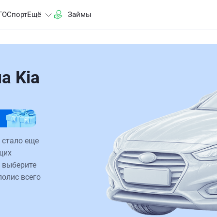
ГО
Спорт
Ещё
Займы
а Kia
 стало еще
щих
 выберите
полис всего