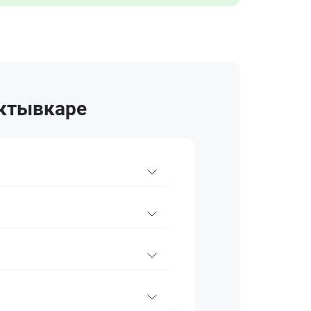
ыктывкаре