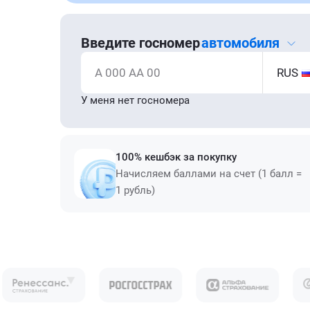
Введите госномер
автомобиля
А 000 АА 00
RUS
У меня нет госномера
100% кешбэк за покупку
Начисляем баллами на счет (1 балл =
1 рубль)