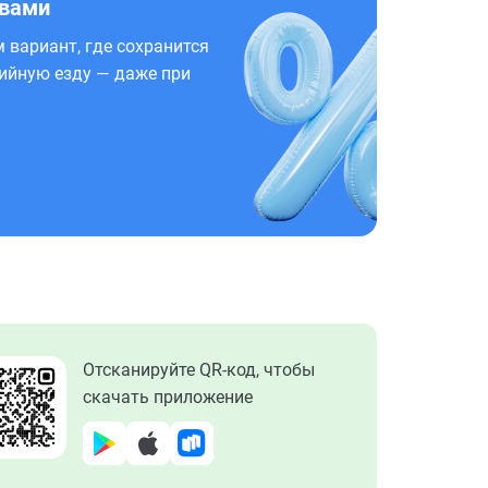
 вами
 вариант, где сохранится
ийную езду — даже при
Отсканируйте QR-код, чтобы
скачать приложение