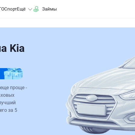
ГО
Спорт
Ещё
Займы
а Kia
 еще проще -
аховых
 лучший
его за 5