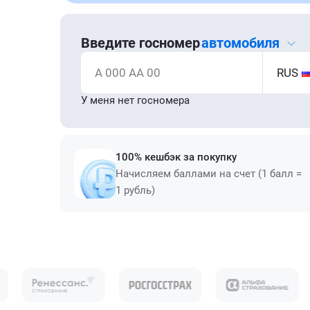
Введите госномер
автомобиля
А 000 АА 00
RUS
У меня нет госномера
100% кешбэк за покупку
Начисляем баллами на счет (1 балл =
1 рубль)