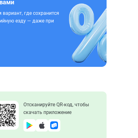
 вами
 вариант, где сохранится
ийную езду — даже при
Отсканируйте QR-код, чтобы
скачать приложение