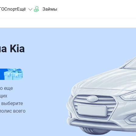
ГО
Спорт
Ещё
Займы
а Kia
ло еще
щих
 выберите
полис всего