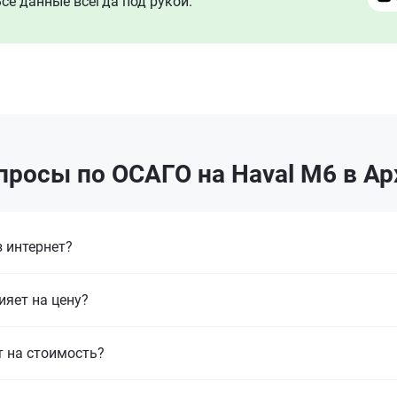
се данные всегда под рукой.
просы по ОСАГО на Haval M6 в Ар
 интернет?
ияет на цену?
т на стоимость?