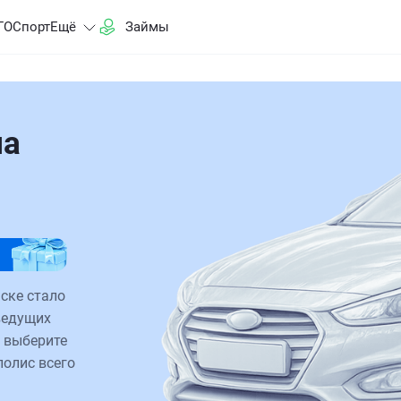
ГО
Спорт
Ещё
Займы
на
ске стало
ведущих
 выберите
полис всего