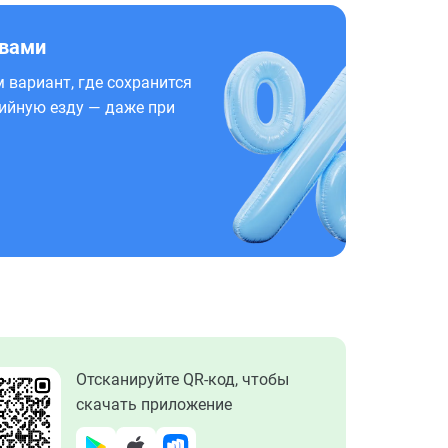
 вами
 вариант, где сохранится
ийную езду — даже при
Отсканируйте QR-код, чтобы
скачать приложение