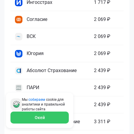
Ингосстрах
1 717 ₽
Согласие
2 069 ₽
ВСК
2 069 ₽
Югория
2 069 ₽
Абсолют Страхование
2 439 ₽
ПАРИ
2 439 ₽
Мы
собираем
cookie для
Гелиос
2 439 ₽
аналитики и правильной
работы
сайта
Окей
Ренессанс Страхование
3 311 ₽