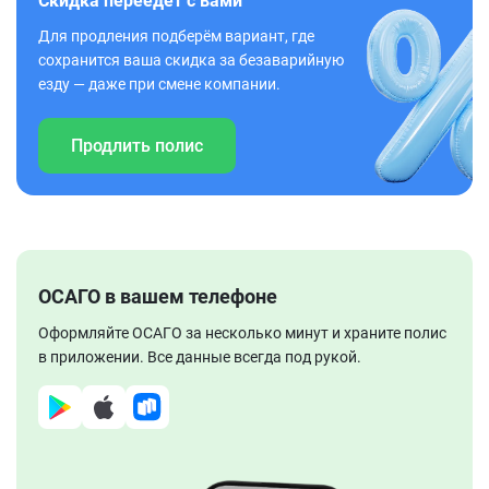
Скидка переедет с вами
Для продления подберём вариант, где
сохранится ваша скидка за безаварийную
езду — даже при смене компании.
Продлить полис
ОСАГО в вашем телефоне
Оформляйте ОСАГО за несколько минут и храните полис
в приложении. Все данные всегда под рукой.