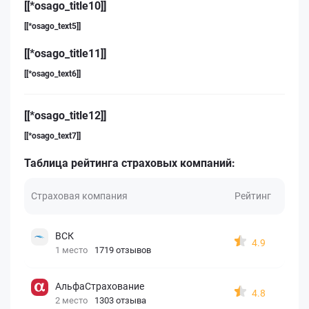
[[*osago_title10]]
[[*osago_text5]]
[[*osago_title11]]
[[*osago_text6]]
[[*osago_title12]]
[[*osago_text7]]
Таблица рейтинга страховых компаний:
Страховая компания
Рейтинг
ВСК
4.9
1 место
1719 отзывов
АльфаСтрахование
4.8
2 место
1303 отзыва