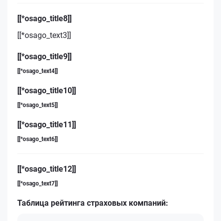
[[*osago_title8]]
[[*osago_text3]]
[[*osago_title9]]
[[*osago_text4]]
[[*osago_title10]]
[[*osago_text5]]
[[*osago_title11]]
[[*osago_text6]]
[[*osago_title12]]
[[*osago_text7]]
Таблица рейтинга страховых компаний: