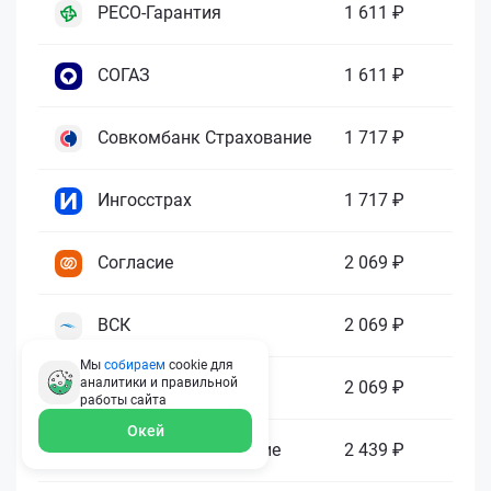
РЕСО-Гарантия
1 611 ₽
СОГАЗ
1 611 ₽
Совкомбанк Страхование
1 717 ₽
Ингосстрах
1 717 ₽
Согласие
2 069 ₽
ВСК
2 069 ₽
Мы
собираем
cookie для
аналитики и правильной
Югория
2 069 ₽
работы
сайта
Окей
Абсолют Страхование
2 439 ₽