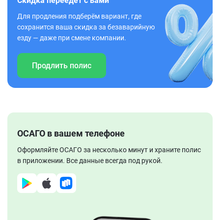
Скидка переедет с вами
Для продления подберём вариант, где
сохранится ваша скидка за безаварийную
езду — даже при смене компании.
Продлить полис
ОСАГО в вашем телефоне
Оформляйте ОСАГО за несколько минут и храните полис
в приложении. Все данные всегда под рукой.