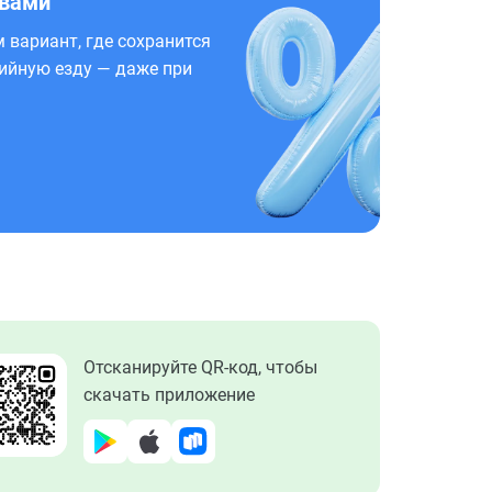
 вами
 вариант, где сохранится
ийную езду — даже при
Отсканируйте QR-код, чтобы
скачать приложение