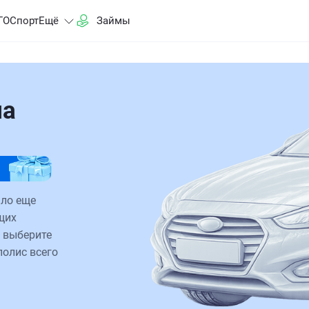
ГО
Спорт
Ещё
Займы
на
ало еще
щих
 выберите
полис всего