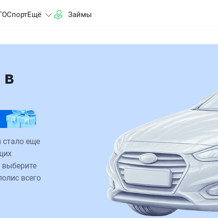
ГО
Спорт
Ещё
Займы
 в
 стало еще
щих
 выберите
полис всего