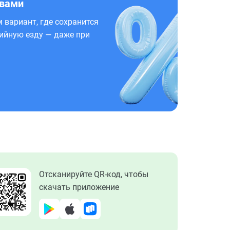
 вами
 вариант, где сохранится
ийную езду — даже при
Отсканируйте QR-код, чтобы
скачать приложение