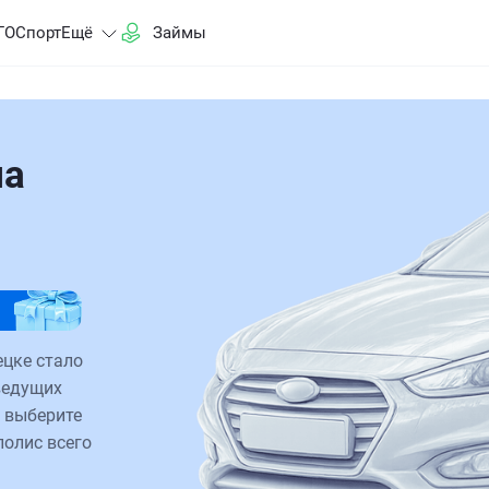
ГО
Спорт
Ещё
Займы
на
цке стало
ведущих
 выберите
полис всего