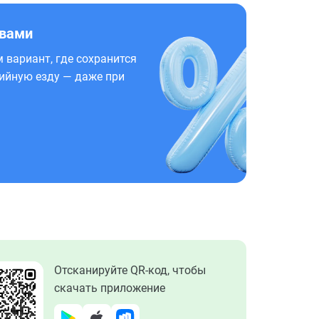
 вами
 вариант, где сохранится
ийную езду — даже при
Отсканируйте QR-код, чтобы
скачать приложение