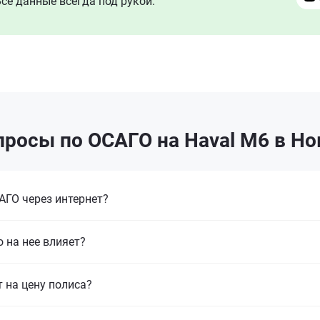
се данные всегда под рукой.
росы по ОСАГО на Haval M6 в Н
ГО через интернет?
 на нее влияет?
т на цену полиса?