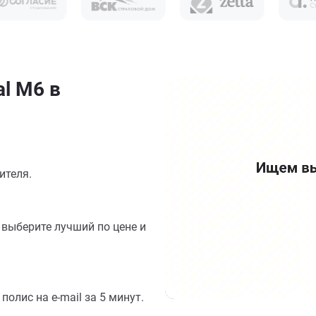
l M6 в
ителя.
выберите лучший по цене и
олис на e-mail за 5 минут.