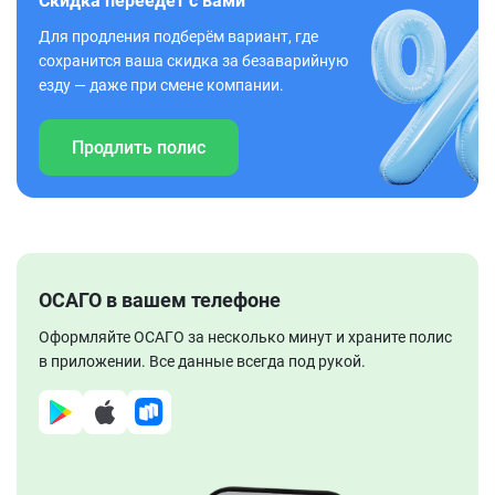
Скидка переедет с вами
Для продления подберём вариант, где
сохранится ваша скидка за безаварийную
езду — даже при смене компании.
Продлить полис
ОСАГО в вашем телефоне
Оформляйте ОСАГО за несколько минут и храните полис
в приложении. Все данные всегда под рукой.