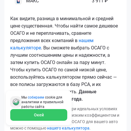
МАКС
3 911 ₽
Как видите, разница в минимальной и средней
цене существенная. Чтобы найти самое дешевое
ОСАГО и не переплачивать, сравните
предложения всех компаний в
нашем
калькуляторе
. Вы сможете выбрать ОСАГО с
лучшим соотношением цены и надежности, а
затем купить ОСАГО онлайн за пару минут.
Чтобы купить ОСАГО по самой низкой цене,
воспользуйтесь калькулятором прямо сейчас —
все полисы загружаются в базу РСА, и их
подлинность легко проверить.
Данные
Мы
собираем
cookie для
актуальны для марта 2026 года.
аналитики и правильной
работы
сайта
*Минимальная цена получена при идеальных условиях
Окей
(безаварийный стаж, регион с низким коэффициентом и
т.д.). Узнать точную стоимость ОСАГО для вашего авто
можно с помощью
нашего калькулятора
.