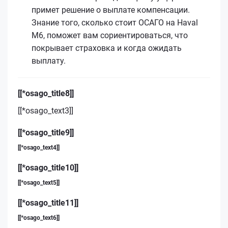
примет решение о выплате компенсации.
Знание того, сколько стоит ОСАГО на Haval
M6, поможет вам сориентироваться, что
покрывает страховка и когда ожидать
выплату.
[[*osago_title8]]
[[*osago_text3]]
[[*osago_title9]]
[[*osago_text4]]
[[*osago_title10]]
[[*osago_text5]]
[[*osago_title11]]
[[*osago_text6]]