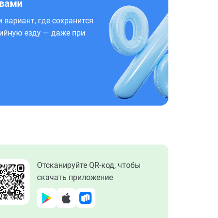
 вами
 вариант, где сохранится
ийную езду — даже при
Отсканируйте QR-код, чтобы
скачать приложение