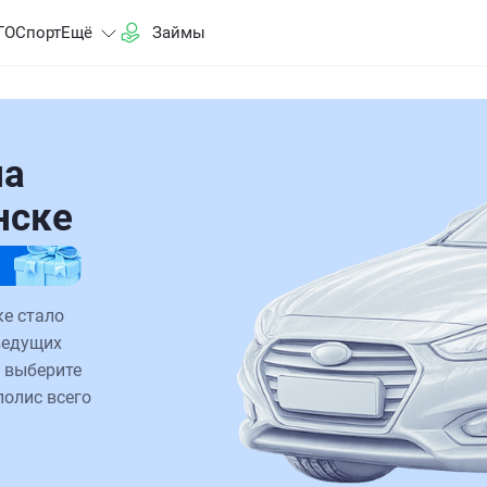
ГО
Спорт
Ещё
Займы
на
нске
е стало
ведущих
 выберите
полис всего