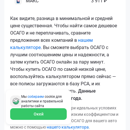
МАКС
3 911 ₽
Как видите, разница в минимальной и средней
цене существенная. Чтобы найти самое дешевое
ОСАГО и не переплачивать, сравните
предложения всех компаний в
нашем
калькуляторе
. Вы сможете выбрать ОСАГО с
лучшим соотношением цены и надежности, а
затем купить ОСАГО онлайн за пару минут.
Чтобы купить ОСАГО по самой низкой цене,
воспользуйтесь калькулятором прямо сейчас —
все полисы загружаются в базу РСА, и их
подлинность легко проверить.
Данные
Мы
собираем
cookie для
актуальны для марта 2026 года.
аналитики и правильной
работы
сайта
*Минимальная цена получена при идеальных условиях
Окей
(безаварийный стаж, регион с низким коэффициентом и
т.д.). Узнать точную стоимость ОСАГО для вашего авто
можно с помощью
нашего калькулятора
.