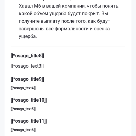
Хавал М6 в вашей компании, чтобы понять,
какой объём ущерба будет покрыт. Вы
получите выплату после того, как будут
завершены все формальности и оценка
ущерба.
[[*osago_title8]]
[[*osago_text3]]
[[*osago_title9]]
[[*osago_text4]]
[[*osago_title10]]
[[*osago_text5]]
[[*osago_title11]]
[[*osago_text6]]