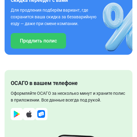
Скидка переедет с вами
Для продления подберём вариант, где
сохранится ваша скидка за безаварийную
езду — даже при смене компании.
Продлить полис
ОСАГО в вашем телефоне
Оформляйте ОСАГО за несколько минут и храните полис
в приложении. Все данные всегда под рукой.