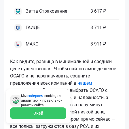
Зетта Страхование
3 617 ₽
ГАЙДЕ
3 711 ₽
МАКС
3 911 ₽
Как видите, разница в минимальной и средней
цене существенная. Чтобы найти самое дешевое
ОСАГО и не переплачивать, сравните
предложения всех компаний в
нашем
калькуляторе
. Вы сможете выбрать ОСАГО с
Мы
собираем
cookie для
лучшим соотношением цены и надежности, а
аналитики и правильной
затем купить ОСАГО онлайн за пару минут.
работы
сайта
Чтобы купить ОСАГО по самой низкой цене,
Окей
воспользуйтесь калькулятором прямо сейчас —
все полисы загружаются в базу РСА, и их