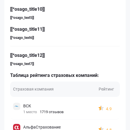
[[*osago_title10]]
[[*osago_text5]]
[[*osago_title11]]
[[*osago_text6]]
[[*osago_title12]]
[[*osago_text7]]
Таблица рейтинга страховых компаний:
Страховая компания
Рейтинг
ВСК
4.9
1 место
1719 отзывов
АльфаСтрахование
4.8