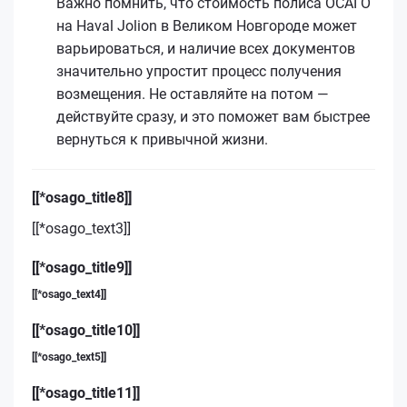
Важно помнить, что стоимость полиса ОСАГО
на Haval Jolion в Великом Новгороде может
варьироваться, и наличие всех документов
значительно упростит процесс получения
возмещения. Не оставляйте на потом —
действуйте сразу, и это поможет вам быстрее
вернуться к привычной жизни.
[[*osago_title8]]
[[*osago_text3]]
[[*osago_title9]]
[[*osago_text4]]
[[*osago_title10]]
[[*osago_text5]]
[[*osago_title11]]