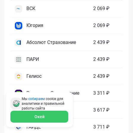
ВСК
2 069 ₽
Югория
2 069 ₽
Абсолют Страхование
2 439 ₽
ПАРИ
2 439 ₽
Гелиос
2 439 ₽
Ренессанс Страхование
3 311 ₽
Мы
собираем
cookie для
аналитики и правильной
работы
сайта
Зетта Страхование
3 617 ₽
Окей
ГАЙДЕ
3 711 ₽