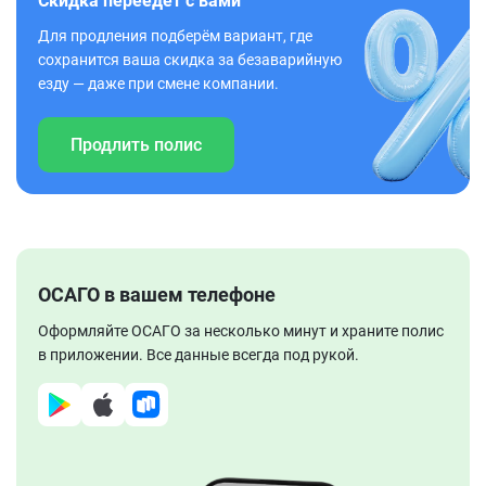
Скидка переедет с вами
Для продления подберём вариант, где
сохранится ваша скидка за безаварийную
езду — даже при смене компании.
Продлить полис
ОСАГО в вашем телефоне
Оформляйте ОСАГО за несколько минут и храните полис
в приложении. Все данные всегда под рукой.