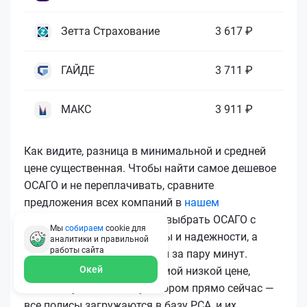
Зетта Страхование
3 617 ₽
ГАЙДЕ
3 711 ₽
МАКС
3 911 ₽
Как видите, разница в минимальной и средней
цене существенная. Чтобы найти самое дешевое
ОСАГО и не переплачивать, сравните
предложения всех компаний в
нашем
калькуляторе
. Вы сможете выбрать ОСАГО с
Мы
собираем
cookie для
лучшим соотношением цены и надежности, а
аналитики и правильной
работы
сайта
затем купить ОСАГО онлайн за пару минут.
Окей
Чтобы купить ОСАГО по самой низкой цене,
воспользуйтесь калькулятором прямо сейчас —
все полисы загружаются в базу РСА, и их