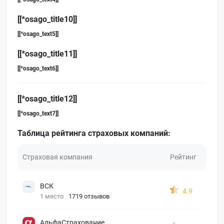
[[*osago_title10]]
[[*osago_text5]]
[[*osago_title11]]
[[*osago_text6]]
[[*osago_title12]]
[[*osago_text7]]
Таблица рейтинга страховых компаний:
Страховая компания
Рейтинг
ВСК
4.9
1 место
1719 отзывов
АльфаСтрахование