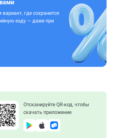
 вами
 вариант, где сохранится
ийную езду — даже при
Отсканируйте QR-код, чтобы
скачать приложение