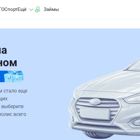
ГО
Спорт
Ещё
Займы
на
зном
м стало еще
щих
 выберите
полис всего