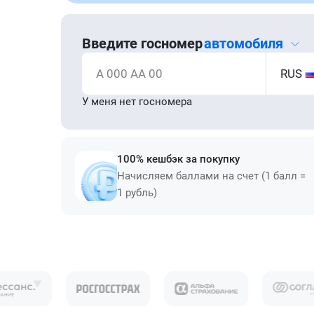
Введите госномер
автомобиля
А 000 АА 00
RUS
У меня нет госномера
100% кешбэк за покупку
Начисляем баллами на счет (1 балл =
1 рубль)