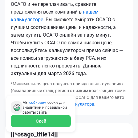
ОСАГО и не переплачивать, сравните
предложения всех компаний в
нашем
калькуляторе
. Вы сможете выбрать ОСАГО с
лучшим соотношением цены и надежности, а
затем купить ОСАГО онлайн за пару минут.
Чтобы купить ОСАГО по самой низкой цене,
воспользуйтесь калькулятором прямо сейчас —
все полисы загружаются в базу РСА, и их
подлинность легко проверить.
Данные
актуальны для марта 2026 года.
*Минимальная цена получена при идеальных условиях
(безаварийный стаж, регион с низким коэффициентом и
т.д.). Узнать точную стоимость ОСАГО для вашего авто
Мы
собираем
cookie для
можно с помощью
нашего калькулятора
.
аналитики и правильной
работы
сайта
Окей
[[*osago_title14]]