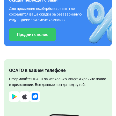
Скидка переедет с вами
Для продления подберём вариант, где
сохранится ваша скидка за безаварийную
езду — даже при смене компании.
Продлить полис
ОСАГО в вашем телефоне
Оформляйте ОСАГО за несколько минут и храните полис
в приложении. Все данные всегда под рукой.