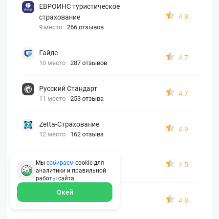
ЕВРОИНС туристическое
4.8
страхование
9 место
266 отзывов
Гайде
4.7
10 место
287 отзывов
Русский Стандарт
4.7
11 место
253 отзыва
Zetta-Страхование
4.9
12 место
162 отзыва
СберСтрахование
Мы
собираем
cookie для
4.5
13 место
326 отзывов
аналитики и правильной
работы
сайта
Окей
Евроинс
4.8
14 место
187 отзывов