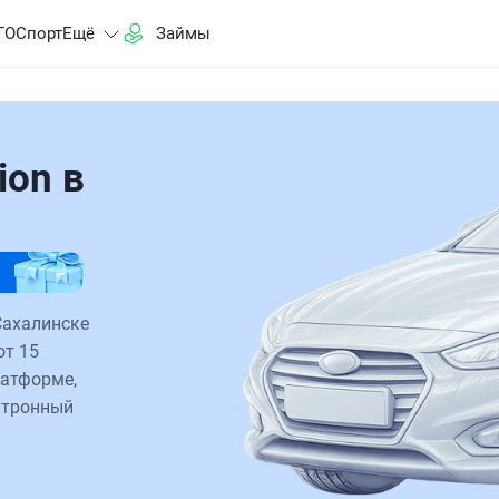
ГО
Спорт
Ещё
Займы
ion в
Сахалинске
от 15
латформе,
ктронный