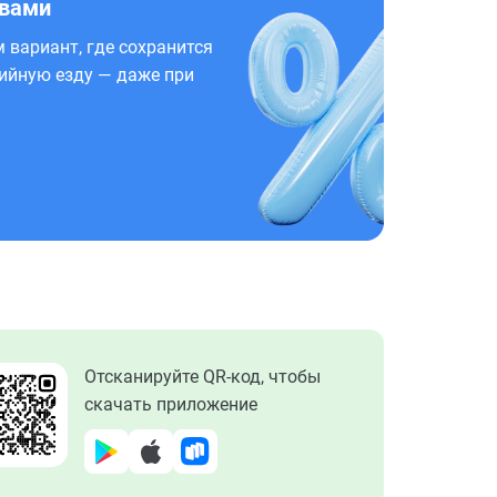
 вами
 вариант, где сохранится
ийную езду — даже при
Отсканируйте QR-код, чтобы
скачать приложение