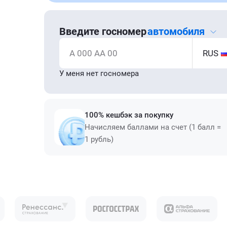
Введите госномер
автомобиля
А 000 АА 00
RUS
У меня нет госномера
100% кешбэк за покупку
Начисляем баллами на счет (1 балл =
1 рубль)