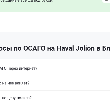
се данные всегда под рукой.
сы по ОСАГО на Haval Jolion в 
ГО через интернет?
 на нее влияет?
т на цену полиса?