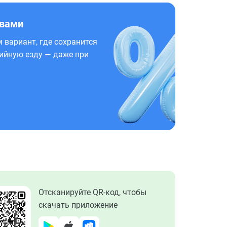
 вами
 вариант, где сохранится
ийную езду — даже при
Отсканируйте QR-код, чтобы
скачать приложение