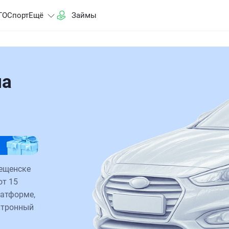
ГО
Спорт
Ещё
Займы
на
вещенске
от 15
латформе,
ктронный