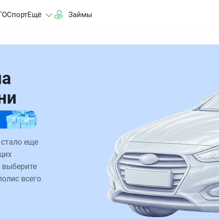
ГО
Спорт
Ещё
Займы
на
ани
 стало еще
щих
 выберите
полис всего