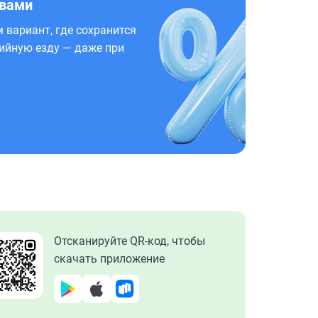
 вами
 вариант, где сохранится
ийную езду — даже при
Отсканируйте QR-код, чтобы
скачать приложение