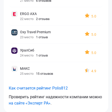
21 место
6 отзывов
ERGO AXA
5.0
22 место
2 отзыва
Oxy Travel Premium
5.0
23 место
1 отзыв
УралСиб
5.0
24 место
1 отзыв
МАКС
4.9
25 место
15 отзывов
Как считается рейтинг Polis812
Проверить рейтинг надежности компании можно
на сайте «Эксперт РА»
.