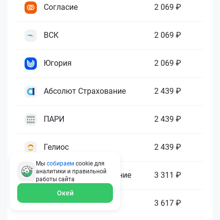
Согласие
2 069 ₽
ВСК
2 069 ₽
Югория
2 069 ₽
Абсолют Страхование
2 439 ₽
ПАРИ
2 439 ₽
Гелиос
2 439 ₽
Мы
собираем
cookie для
аналитики и правильной
Ренессанс Страхование
3 311 ₽
работы
сайта
Окей
Зетта Страхование
3 617 ₽