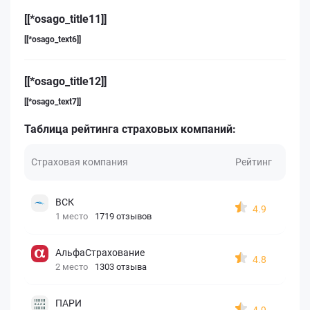
[[*osago_title11]]
[[*osago_text6]]
[[*osago_title12]]
[[*osago_text7]]
Таблица рейтинга страховых компаний:
Страховая компания
Рейтинг
ВСК
4.9
1 место
1719 отзывов
АльфаСтрахование
4.8
2 место
1303 отзыва
ПАРИ
4.9