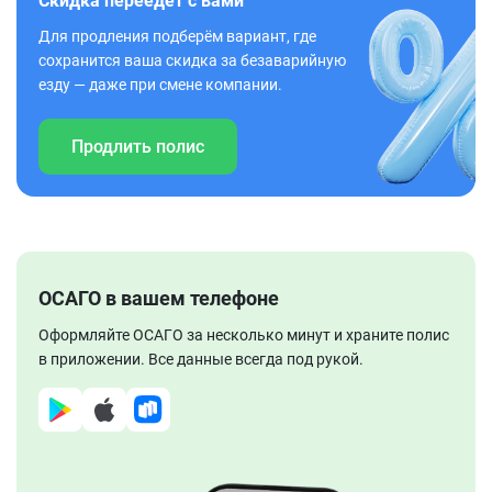
Скидка переедет с вами
Для продления подберём вариант, где
сохранится ваша скидка за безаварийную
езду — даже при смене компании.
Продлить полис
ОСАГО в вашем телефоне
Оформляйте ОСАГО за несколько минут и храните полис
в приложении. Все данные всегда под рукой.