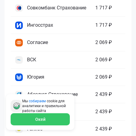
Совкомбанк Страхование
1 717 ₽
Ингосстрах
1 717 ₽
Согласие
2 069 ₽
ВСК
2 069 ₽
Югория
2 069 ₽
Абсолют Страхование
2 439 ₽
Мы
собираем
cookie для
аналитики и правильной
ПАРИ
2 439 ₽
работы
сайта
Окей
Гелиос
2 439 ₽