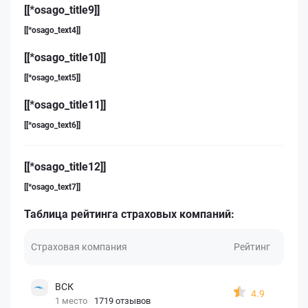
[[*osago_title9]]
[[*osago_text4]]
[[*osago_title10]]
[[*osago_text5]]
[[*osago_title11]]
[[*osago_text6]]
[[*osago_title12]]
[[*osago_text7]]
Таблица рейтинга страховых компаний:
Страховая компания
Рейтинг
ВСК
4.9
1 место
1719 отзывов