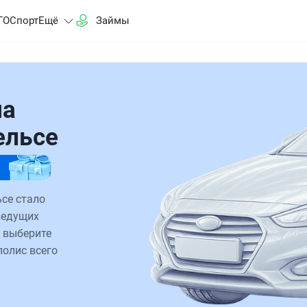
ГО
Спорт
Ещё
Займы
на
гельсе
ьсе стало
ведущих
 выберите
полис всего