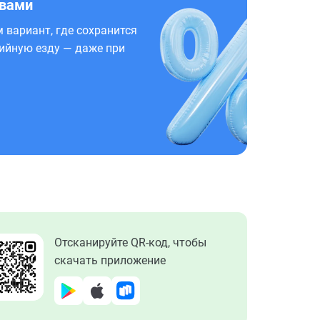
 вами
 вариант, где сохранится
ийную езду — даже при
Отсканируйте QR-код, чтобы
скачать приложение