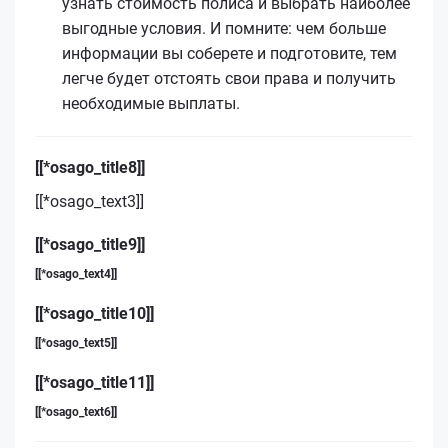
узнать стоимость полиса и выбрать наиболее
выгодные условия. И помните: чем больше
информации вы соберете и подготовите, тем
легче будет отстоять свои права и получить
необходимые выплаты.
[[*osago_title8]]
[[*osago_text3]]
[[*osago_title9]]
[[*osago_text4]]
[[*osago_title10]]
[[*osago_text5]]
[[*osago_title11]]
[[*osago_text6]]