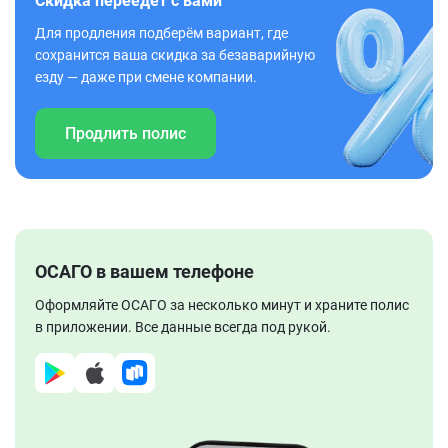
Скидка переедет с вами
Для продления подберём вариант, где
сохранится ваша скидка за безаварийную
езду — даже при смене компании.
Продлить полис
ОСАГО в вашем телефоне
Оформляйте ОСАГО за несколько минут и храните полис
в приложении. Все данные всегда под рукой.