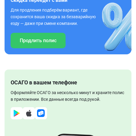
Скидка переедет с вами
Для продления подберём вариант, где
сохранится ваша скидка за безаварийную
езду — даже при смене компании.
Продлить полис
ОСАГО в вашем телефоне
Оформляйте ОСАГО за несколько минут и храните полис
в приложении. Все данные всегда под рукой.