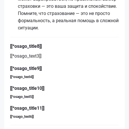
страховки — это ваша защита и спокойствие.
Помните, что страхование — это не просто
формальность, а реальная помощь в сложной
ситуации.
[[*osago_title8]]
[[*osago_text3]]
[[*osago_title9]]
[[*osago_text4]]
[[*osago_title10]]
[[*osago_text5]]
[[*osago_title11]]
[[*osago_text6]]