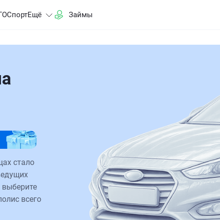
ГО
Спорт
Ещё
Займы
на
щах стало
ведущих
 выберите
полис всего