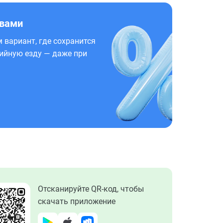
 вами
 вариант, где сохранится
ийную езду — даже при
Отсканируйте QR-код, чтобы
скачать приложение