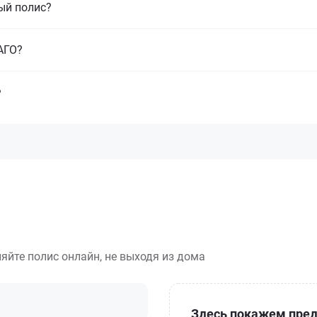
ый полис?
САГО?
?
яйте полис онлайн, не выходя из дома
Здесь покажем пред