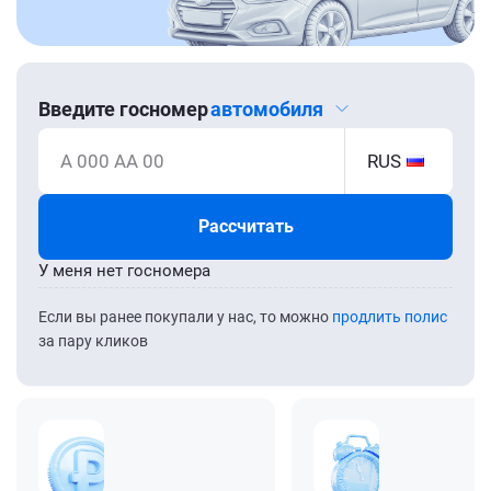
Введите госномер
автомобиля
А 000 АА 00
RUS
Рассчитать
У меня нет госномера
Если вы ранее покупали у нас, то можно
продлить полис
за пару кликов