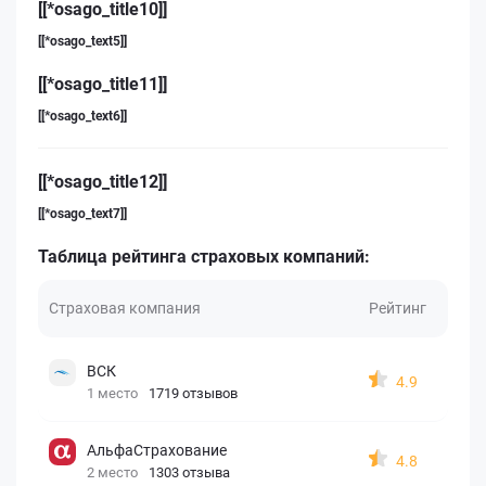
[[*osago_title10]]
[[*osago_text5]]
[[*osago_title11]]
[[*osago_text6]]
[[*osago_title12]]
[[*osago_text7]]
Таблица рейтинга страховых компаний:
Страховая компания
Рейтинг
ВСК
4.9
1 место
1719 отзывов
АльфаСтрахование
4.8
2 место
1303 отзыва