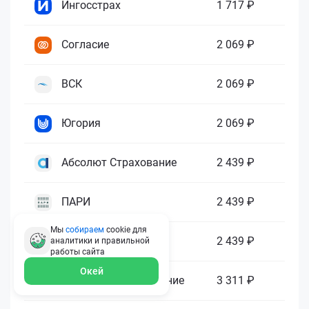
Ингосстрах
1 717 ₽
Согласие
2 069 ₽
ВСК
2 069 ₽
Югория
2 069 ₽
Абсолют Страхование
2 439 ₽
ПАРИ
2 439 ₽
Мы
собираем
cookie для
Гелиос
2 439 ₽
аналитики и правильной
работы
сайта
Окей
Ренессанс Страхование
3 311 ₽