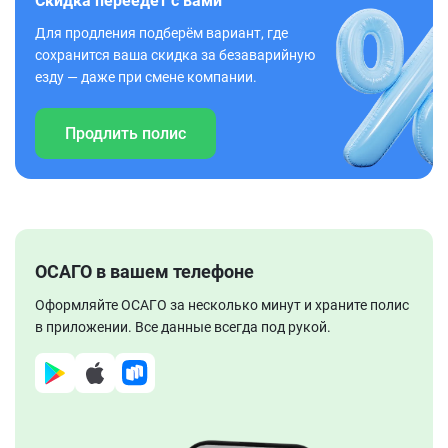
Скидка переедет с вами
Для продления подберём вариант, где
сохранится ваша скидка за безаварийную
езду — даже при смене компании.
Продлить полис
ОСАГО в вашем телефоне
Оформляйте ОСАГО за несколько минут и храните полис
в приложении. Все данные всегда под рукой.