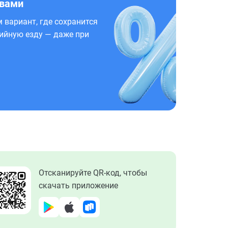
 вами
 вариант, где сохранится
ийную езду — даже при
Отсканируйте QR-код, чтобы
скачать приложение