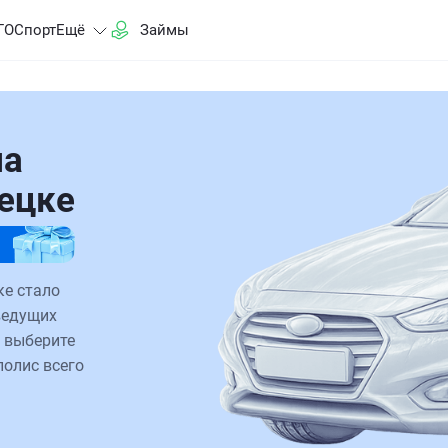
ГО
Спорт
Ещё
Займы
на
пецке
ке стало
ведущих
 выберите
полис всего