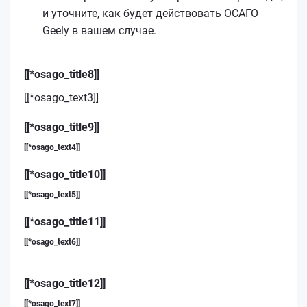
и уточните, как будет действовать ОСАГО
Geely в вашем случае.
[[*osago_title8]]
[[*osago_text3]]
[[*osago_title9]]
[[*osago_text4]]
[[*osago_title10]]
[[*osago_text5]]
[[*osago_title11]]
[[*osago_text6]]
[[*osago_title12]]
[[*osago_text7]]