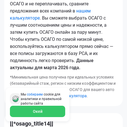
ОСАГО и не переплачивать, сравните
предложения всех компаний в
нашем
калькуляторе
. Вы сможете выбрать ОСАГО с
лучшим соотношением цены и надежности, а
затем купить ОСАГО онлайн за пару минут.
Чтобы купить ОСАГО по самой низкой цене,
воспользуйтесь калькулятором прямо сейчас —
все полисы загружаются в базу РСА, и их
подлинность легко проверить.
Данные
актуальны для марта 2026 года.
*Минимальная цена получена при идеальных условиях
(безаварийный стаж, регион с низким коэффициентом и
т.д.). Узнать точную стоимость ОСАГО для вашего авто
Мы
собираем
cookie для
можно с помощью
нашего калькулятора
.
аналитики и правильной
работы
сайта
Окей
[[*osago_title14]]