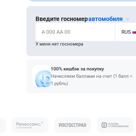
Введите госномер
автомобиля
А 000 АА 00
RUS
У меня нет госномера
100% кешбэк за покупку
Начисляем баллами на счет (1 балл =
1 рубль)