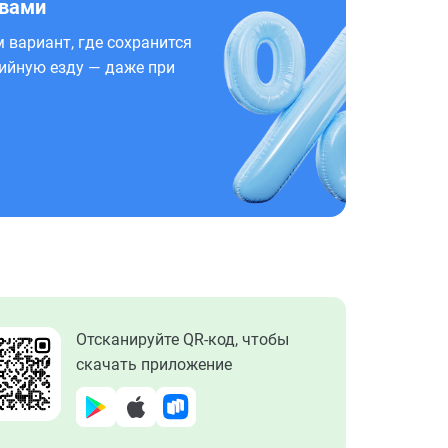
 вами
 вариант, где сохранится
ийную езду — даже при
Отсканируйте QR-код, чтобы
скачать приложение