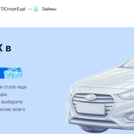
ГО
Спорт
Ещё
Займы
X в
е стало еще
щих
 выберите
полис всего