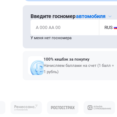
Введите госномер
автомобиля
А 000 АА 00
RUS
У меня нет госномера
100% кешбэк за покупку
Начисляем баллами на счет (1 балл =
1 рубль)