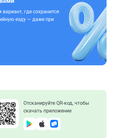
 вами
 вариант, где сохранится
ийную езду — даже при
Отсканируйте QR-код, чтобы
скачать приложение