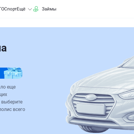
ГО
Спорт
Ещё
Займы
на
ало еще
щих
 выберите
полис всего