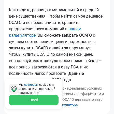
Как видите, разница в минимальной и средней
цене существенная. Чтобы найти самое дешевое
ОСАГО и не переплачивать, сравните
предложения всех компаний в
нашем
калькуляторе
. Вы сможете выбрать ОСАГО с
лучшим соотношением цены и надежности, а
затем купить ОСАГО онлайн за пару минут.
Чтобы купить ОСАГО по самой низкой цене,
воспользуйтесь калькулятором прямо сейчас —
все полисы загружаются в базу РСА, и их
подлинность легко проверить.
Данные
актуальны для марта 2026 года.
Мы
собираем
cookie для
*Минимальная цена получена при идеальных условиях
аналитики и правильной
работы
сайта
(безаварийный стаж, регион с низким коэффициентом и
т.д.). Узнать точную стоимость ОСАГО для вашего авто
Окей
можно с помощью
нашего калькулятора
.