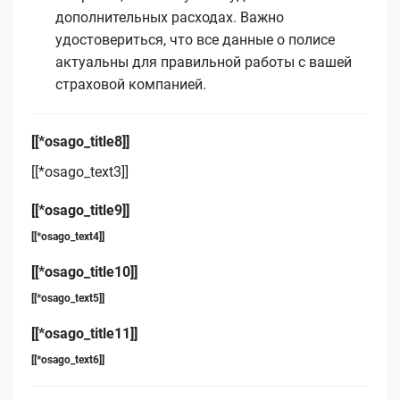
дополнительных расходах. Важно
удостовериться, что все данные о полисе
актуальны для правильной работы с вашей
страховой компанией.
[[*osago_title8]]
[[*osago_text3]]
[[*osago_title9]]
[[*osago_text4]]
[[*osago_title10]]
[[*osago_text5]]
[[*osago_title11]]
[[*osago_text6]]