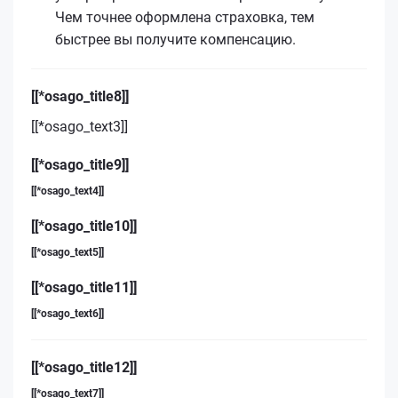
Чем точнее оформлена страховка, тем
быстрее вы получите компенсацию.
[[*osago_title8]]
[[*osago_text3]]
[[*osago_title9]]
[[*osago_text4]]
[[*osago_title10]]
[[*osago_text5]]
[[*osago_title11]]
[[*osago_text6]]
[[*osago_title12]]
[[*osago_text7]]